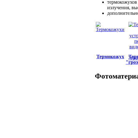
термокожухов 
излучения, вы
дополнительно
Термокожух
Тер
"гро
Фотоматериа