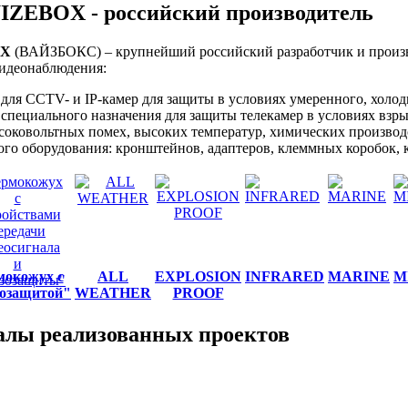
IZEBOX - российский производитель
OX
(ВАЙЗБОКС) – крупнейший российский разработчик и произв
видеонаблюдения:
для CCTV- и IP-камер для защиты в условиях умеренного, холод
специального назначения для защиты телекамер в условиях взр
соковольтных помех, высоких температур, химических производ
го оборудования: кронштейнов, адаптеров, клеммных коробок, 
мокожух с
ALL
EXPLOSION
INFRARED
MARINE
M
зозащитой"
WEATHER
PROOF
лы реализованных проектов