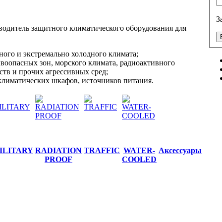
З
одитель защитного климатического оборудования для
ного и экстремально холодного климата;
ывоопасных зон, морского климата, радиоактивного
ств и прочих агрессивных сред;
климатических шкафов, источников питания.
ILITARY
RADIATION
TRAFFIC
WATER-
Аксессуары
PROOF
COOLED