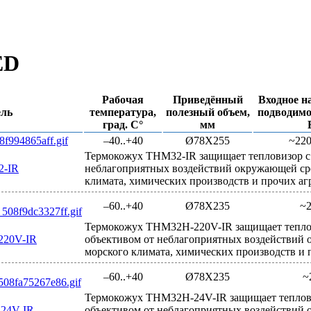
ED
Рабочая
Приведённый
Входное н
ль
температура,
полезный объем,
подводимо
град. С°
мм
–40..+40
Ø78Х255
~220
Термокожух THM32-IR защищает тепловизор с
-IR
неблагоприятных воздействий окружающей ср
климата, химических производств и прочих аг
–60..+40
Ø78Х235
~
Термокожух THM32H-220V-IR защищает тепло
20V-IR
объективом от неблагоприятных воздействий 
морского климата, химических производств и 
–60..+40
Ø78Х235
~
Термокожух THM32H-24V-IR защищает теплов
24V-IR
объективом от неблагоприятных воздействий 