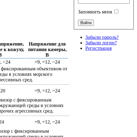
Запомнить меня
Забыли пароль?
Забыли логин?
апряжение,
Напряжение для
Регистрация
е к кожуху,
питания камеры,
В
В
, ~24
=9, =12, ~24
 фиксированным объективом от
еды в условиях морского
рессивных сред.
220
=9, =12, ~24
визор с фиксированным
окружающей среды в условиях
прочих агрессивных сред.
24
=9, =12, ~24
изор с фиксированным
окружающей среды в условиях