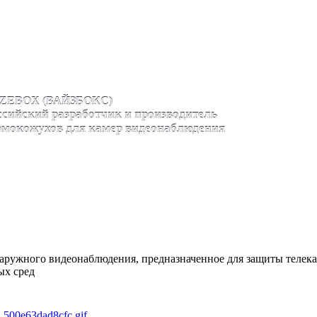
ZEBOX (ВАЙЗБОКС)
ссийский разработчик и производитель
рмокожухов для камер видеонаблюдения
аружного видеонаблюдения, предназначенное для защиты телек
ых сред