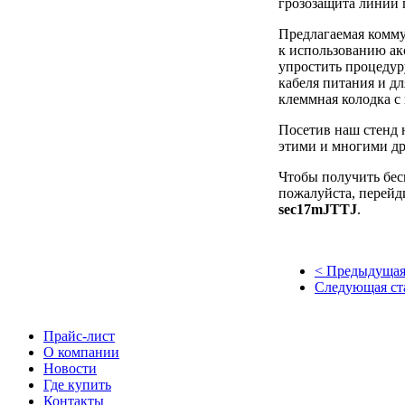
грозозащита линии п
Предлагаемая комму
к использованию ак
упростить процедур
кабеля питания и дл
клеммная колодка с
Посетив наш стенд
этими и многими д
Чтобы получить бес
пожалуйста, перейд
sec17mJTTJ
.
< Предыдущая
Следующая ст
Прайс-лист
О компании
Новости
Где купить
Контакты