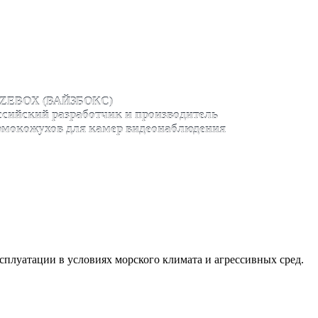
ZEBOX (ВАЙЗБОКС)
ссийский разработчик и производитель
рмокожухов для камер видеонаблюдения
сплуатации в условиях морского климата и агрессивных сред.