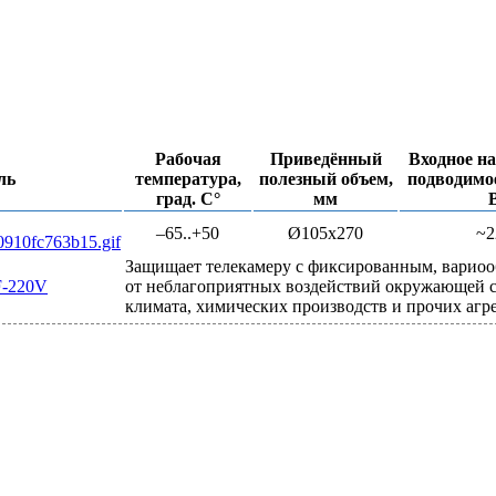
Рабочая
Приведённый
Входное н
ль
температура,
полезный объем,
подводимое
град. С°
мм
–65..+50
Ø105x270
~2
Защищает телекамеру с фиксированным, вариоо
-220V
от неблагоприятных воздействий окружающей с
климата, химических производств и прочих агр