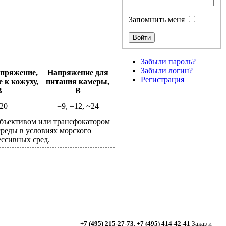
Запомнить меня
Забыли пароль?
Забыли логин?
апряжение,
Напряжение для
Регистрация
 к кожуху,
питания камеры,
В
В
20
=9, =12, ~24
бъективом или трансфокатором
реды в условиях морского
ессивных сред.
+7 (495) 215-27-73, +7 (495) 414-42-41
Заказ и