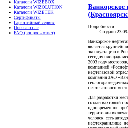
Каталоги WIZEBOX
Ванкорское 
Каталоги WIZOLUTION
Каталоги WIZETEK
(Красноярск
Сертификаты
Гарантийный сервис
Подробности
Пресса о нас
Создано 23.09
FAQ (вопрос - ответ)
Ванкорское нефтегаз
является крупнейши
эксплуатацию в Росс
сегодня площадь мес
2003 году месторож
компанией «Роснефт
нефтегазовой отрасл
компания ЗАО «Ван
геологоразведочных
нефтегазового мест
Для разработки ме
создан вахтовый по
одновременное преб
территории включае
человек, сеть автод
нефтехранилище, н