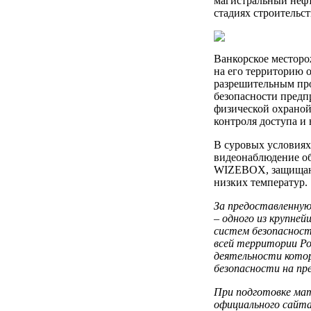
магистральный нефт
стадиях строительст
Ванкорское месторо
на его территорию 
разрешительным про
безопасности предп
физической охраной
контроля доступа и
В суровых условиях
видеонаблюдение о
WIZEBOX, защищаю
низких температур.
За предоставленну
– одного из крупне
систем безопасност
всей территории Р
деятельности котор
безопасности на пр
При подготовке мат
официального сай