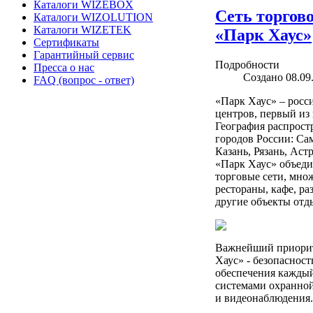
Каталоги WIZEBOX
Сеть торгов
Каталоги WIZOLUTION
Каталоги WIZETEK
«Парк Хаус»
Сертификаты
Гарантийный сервис
Подробности
Пресса о нас
Создано 08.09
FAQ (вопрос - ответ)
«Парк Хаус» – росс
центров, первый из 
География распрост
городов России: Сам
Казань, Рязань, Ас
«Парк Хаус» объеди
торговые сети, мно
рестораны, кафе, р
другие объекты отд
Важнейший приорит
Хаус» - безопасност
обеспечения кажды
системами охранно
и видеонаблюдения.