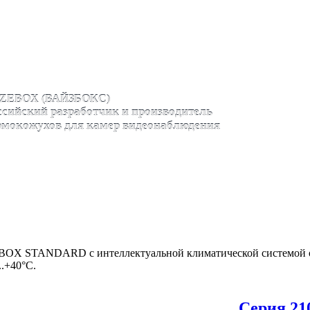
ZEBOX (ВАЙЗБОКС)
ссийский разработчик и производитель
рмокожухов для камер видеонаблюдения
OX STANDARD с интеллектуальной климатической системой об
..+40°С.
Серия 21