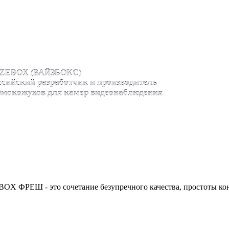
ZEBOX (ВАЙЗБОКС)
ссийский разработчик и производитель
рмокожухов для камер видеонаблюдения
OX ФРЕШ - это сочетание безупречного качества, простоты ко