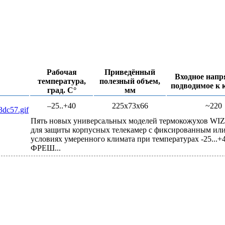
Рабочая
Приведённый
Входное напр
температура,
полезный объем,
подводимое к 
град. С°
мм
–25..+40
225x73x66
~220
Пять новых универсальных моделей термокожухов W
для защиты корпусных телекамер с фиксированным ил
условиях умеренного климата при температурах -25..
ФРЕШ...