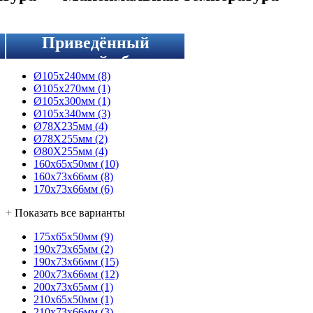
Приведённый
полезный объем
Ø105x240мм
(8)
Ø105x270мм
(1)
Ø105x300мм
(1)
Ø105x340мм
(3)
Ø78Х235мм
(4)
Ø78Х255мм
(2)
Ø80Х255мм
(4)
160x65x50мм
(10)
160x73x66мм
(8)
170x73x66мм
(6)
+
Показать все варианты
175x65x50мм
(9)
190x73x65мм
(2)
190х73х66мм
(15)
200x73x66мм
(12)
200х73х65мм
(1)
210x65x50мм
(1)
210x73x66мм
(3)