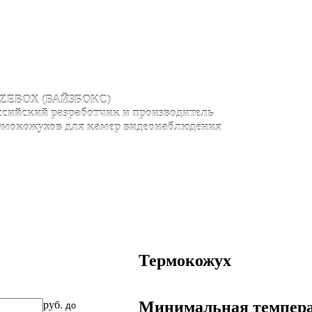
ZEBOX (ВАЙЗБОКС)
ссийский разработчик и производитель
рмокожухов для камер видеонаблюдения
Термокожух
Минимальная темпера
руб.
до