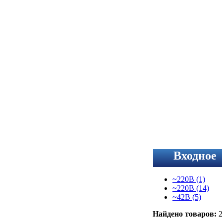
Входное
напряжени
~220В
(1)
~220В
(14)
~42В
(5)
Найдено товаров: