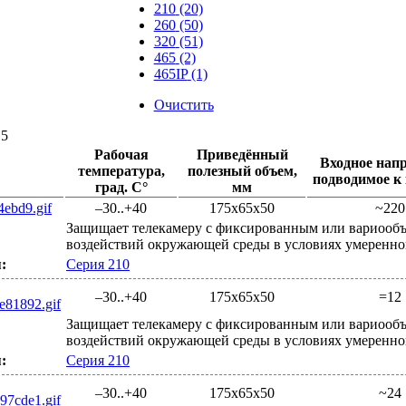
210
(20)
260
(50)
320
(51)
465
(2)
465IP
(1)
Очистить
15
Рабочая
Приведённый
Входное нап
температура,
полезный объем,
подводимое к 
град. С°
мм
–30..+40
175x65x50
~220
Защищает телекамеру с фиксированным или вариообъ
воздействий окружающей среды в условиях умеренно
:
Серия 210
–30..+40
175x65x50
=12
Защищает телекамеру с фиксированным или вариообъ
воздействий окружающей среды в условиях умеренно
:
Серия 210
–30..+40
175x65x50
~24