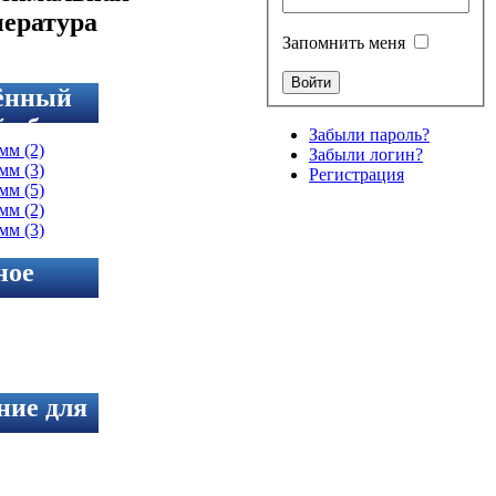
пература
Запомнить меня
ённый
й объем
Забыли пароль?
0мм
(2)
Забыли логин?
0мм
(3)
Регистрация
6мм
(5)
6мм
(2)
6мм
(3)
ное
жение
ние для
 камеры