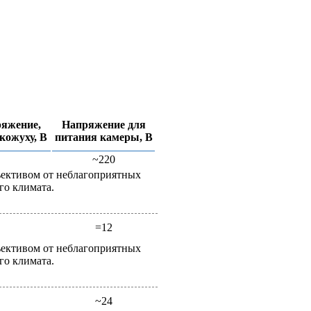
ряжение,
Напряжение для
кожуху, В
питания камеры, В
~220
ективом от неблагоприятных
го климата.
=12
ективом от неблагоприятных
го климата.
~24