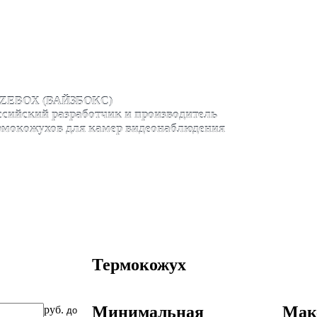
ZEBOX (ВАЙЗБОКС)
ссийский разработчик и производитель
рмокожухов для камер видеонаблюдения
Термокожух
Минимальная
Мак
руб.
до