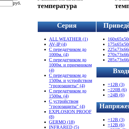
руб.
температура
тем
Серия
Привед
термокожуха
полезны
ALL WEATHER
(1)
160x65x5
AV-IP
(4)
175x65x5
C передатчиком до
225x73x6
1000м.
(4)
270х73х6
C передатчиком до
285x73x6
1000м. и приемником
Вход
(4)
C передатчиком до
напря
1500м. и устройством
=12В
(3)
"грозозащиты"
(4)
~220В
(6)
C передатчиком до
~24В
(6)
1500м.
(4)
C устройством
Напряже
"грозозащиты"
(4)
EXPLOSION PROOF
питания
(8)
=12В
(3)
GERMO
(18)
=12В
(6)
INFRARED
(5)