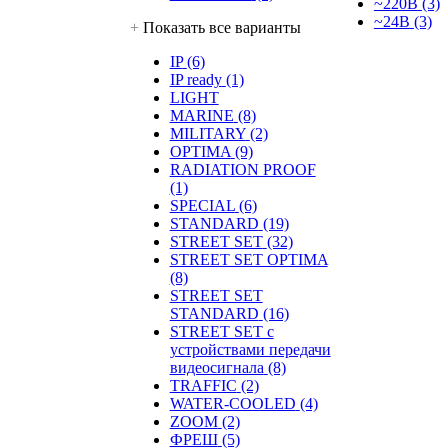
~220В
(3)
~24В
(3)
+
Показать все варианты
IP
(6)
IP ready
(1)
LIGHT
MARINE
(8)
MILITARY
(2)
OPTIMA
(9)
RADIATION PROOF
(1)
SPECIAL
(6)
STANDARD
(19)
STREET SET
(32)
STREET SET OPTIMA
(8)
STREET SET
STANDARD
(16)
STREET SET с
устройствами передачи
видеосигнала
(8)
TRAFFIC
(2)
WATER-COOLED
(4)
ZOOM
(2)
ФРЕШ
(5)