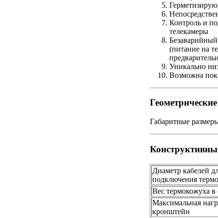
Герметизирую
Непосредстве
Контроль и п
телекамеры
Безаварийный
(питание на т
предварительн
Уникально ни
Возможна пок
Геометрически
Габаритные размеры
Конструктивны
Диаметр кабелей д
подключения терм
Вес термокожуха в 
Максимальная нагр
кронштейн