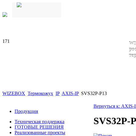
171
WI
ро
те
WIZEBOX
Термокожух
IP
AXIS-IP
SVS32P-P13
Вернуться к: AXIS-
Продукция
SVS32P-P
Техническая поддержка
ГОТОВЫЕ РЕШЕНИЯ
Реализованные проекты