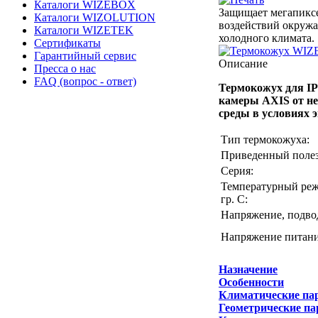
Каталоги WIZEBOX
Защищает мегапикс
Каталоги WIZOLUTION
воздействий окружа
Каталоги WIZETEK
холодного климата.
Сертификаты
Гарантийный сервис
Описание
Пресса о нас
FAQ (вопрос - ответ)
Термокожух для IP
камеры AXIS от н
среды в условиях 
Тип термокожуха:
Приведенный полез
Серия:
Температурный реж
гр. С:
Напряжение, подвод
Напряжение питани
Назначение
Особенности
Климатические па
Геометрические п