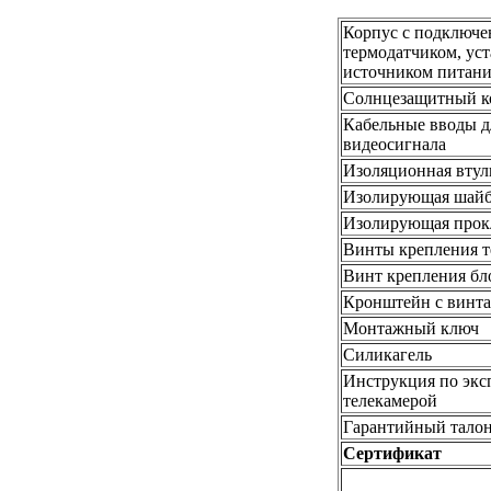
Корпус с подключе
термодатчиком, ус
источником питан
С
олнцезащитный к
К
абельные вводы д
видеосигнала
И
золяционная втул
И
золирующая шай
Изолирующая
прок
В
инты крепления т
В
инт крепления бл
К
ронштейн с винт
М
онтажный ключ
С
иликагель
И
нструкция по экс
телекамерой
Г
арантийный тало
С
ертификат