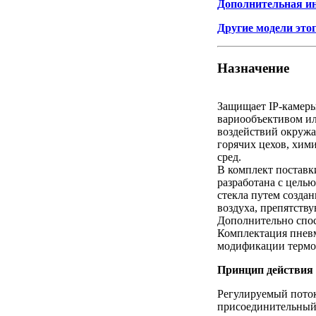
Дополнительная и
Другие модели это
Назначение
Защищает IP-камеры
вариообъективом ил
воздействий окружа
горячих цехов, хим
сред.
В комплект поставк
разработана с цель
стекла путем созда
воздуха, препятств
Дополнительно спос
Комплектация пнев
модификации терм
Принцип действия
Регулируемый поток
присоединительный 