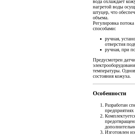
вода охлаждает кож
нагретой воды осущ
штуцер, что обеспе
объема.
Регулировка поток
способами:
ручная, устан
отверстия под
ручная, при п
Предусмотрен датчи
электрооборудован
температуры. Однов
состояния кожуха.
Особенности
Разработан с
предприятиях 
Комплектуетс
предотвращени
дополнительно
Изготовлен из