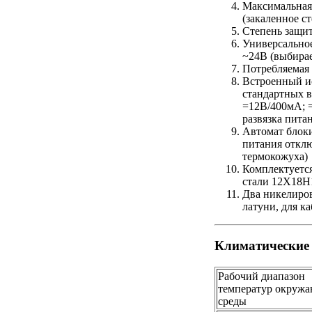
Максимальная
(закаленное ст
Степень защи
Универсально
~24В (выбирае
Потребляемая 
Встроенный и
стандартных 
=12В/400мА; =
развязка пита
Автомат блок
питания откл
термокожуха)
Комплектуетс
стали 12X18H1
Два никелиро
латуни, для к
Климатические
Рабочий диапазон
температур окруж
среды