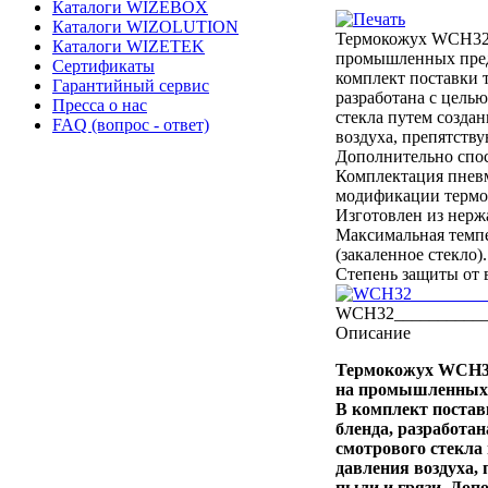
Каталоги WIZEBOX
Каталоги WIZOLUTION
Термокожух WCH32 р
Каталоги WIZETEK
промышленных предп
Сертификаты
комплект поставки 
Гарантийный сервис
разработана с цель
Пресса о нас
стекла путем созда
FAQ (вопрос - ответ)
воздуха, препятств
Дополнительно спос
Комплектация пнев
модификации терм
Изготовлен из нерж
Максимальная темп
(закаленное стекло).
Степень защиты от 
WCH32____________
Описание
Термокожух WCH32
на промышленных п
В комплект постав
бленда, разработа
смотрового стекла
давления воздуха,
пыли и грязи. Допо