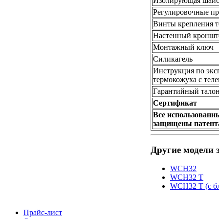
Изолирующая шай
Регулировочные п
Винты крепления т
Настенный кроншт
Монтажный ключ
Силикагель
Инструкция по экс
термокожуха с тел
Гарантийный тало
Сертификат
Все использованн
защищены патент
Другие модели 
WCH32
WCH32 T
WCH32 T (с б
Прайс-лист