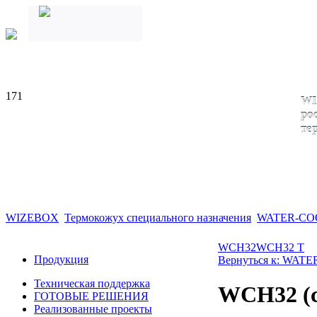
171
WI
ро
те
WIZEBOX
Термокожух специального назначения
WATER-CO
WCH32
WCH32 T
Продукция
Вернуться к: WAT
Техническая поддержка
WCH32 (с
ГОТОВЫЕ РЕШЕНИЯ
Реализованные проекты