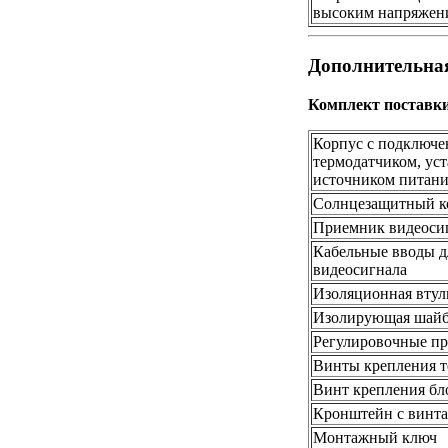
высоким напряжен
Дополнительна
Комплект поставки
Корпус с подключе
термодатчиком, ус
источником питан
С
олнцезащитный к
П
риемник видеосиг
К
абельные вводы д
видеосигнала
И
золяционная втул
И
золирующая шай
Р
егулировочные п
В
инты крепления 
В
инт крепления бл
К
ронштейн с винт
М
онтажный ключ