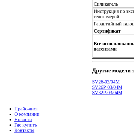
С
иликагель
И
нструкция по экс
телекамерой
Г
арантийный тало
С
ертификат
В
се использован
патентами
Другие модели 
SV26-03/04M
SV26P-03/04M
SV32P-03/04M
Прайс-лист
О компании
Новости
Где купить
Контакты