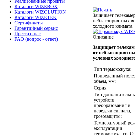
Реализованные проекты
Каталоги WIZEBOX
Каталоги WIZOLUTION
Защищает телекаме
Каталоги WIZETEK
неблагоприятных в
Сертификаты
холодного климата.
Гарантийный сервис
Пресса о нас
Описание
FAQ (вопрос - ответ)
Защищает телекам
от неблагоприятн
условиях холодног
Тип термокожуха:
Приведенный поле
объем, мм:
Серия:
Тип дополнительн
устройств
преобразования и
передачи сигнала,
грозозащиты:
Температурный ре
эксплуатации
термокожуха, гр. С: