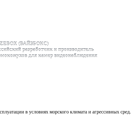
ZEBOX (ВАЙЗБОКС)
ссийский разработчик и производитель
рмокожухов для камер видеонаблюдения
сплуатации в условиях морского климата и агрессивных сред.